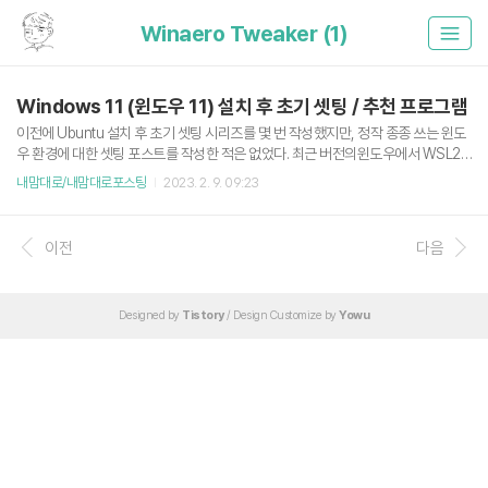
Winaero Tweaker (1)
Windows 11 (윈도우 11) 설치 후 초기 셋팅 / 추천 프로그램
이전에 Ubuntu 설치 후 초기 셋팅 시리즈를 몇 번 작성했지만, 정작 종종 쓰는 윈도
우 환경에 대한 셋팅 포스트를 작성한 적은 없었다. 최근 버전의윈도우에서 WSL2
등등 개발에 도움이 되는 많은 기능들이 추가가 되었고, 요즘에는 윈도우로도 개발
내맘대로/내맘대로포스팅
2023. 2. 9. 09:23
을 종종 하고 있다. 2020.04.19 - [내맘대로/내맘대로리눅스] - 우분투 20.04 LTS
(Focal Fossa) 데스크탑 설치 후 해야하는 것들 그러던 중 종종 즐겨보는 유튜버인
눈쟁이 유튜브에 윈도우 11 관련된 초기 셋팅 영상을 보게 되었고, 나도 평소에 즐겨
이전
다음
사용하는 소프트웨어에서는 반가움을, 내가 잘 몰랐던 소트프웨어에서는 신박함을
느끼게 되어 추후 윈도우 재설치 시 참고하기 위해 포스트를 작성한다. "윈도우11 설
치부터 세팅까지 한번에 알..
Designed by
Tistory
/ Design Customize by
Yowu