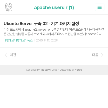
apache userdir (1)
Ubuntu Server 구축 02 - 기본 패키지 설정
이전 포스팅에서 apache2, mysql, php를 설치했다. 이번 포스팅에서는 다음과 같
은 간단한 설정을 다룬다.mysql 외부에서 3306으로 접근할 수 있게apache2 사용
자별 디렉토리(userdir) 활성화사용자 계정을 추가하고 홈 디렉토리에 mediaWiki,
내맘대로/내맘대로리눅스
2015. 9. 17. 02:29
redmine, phpMyAdmin 디렉토리 추가하기 mysql 3306 포트 외부 오픈 우선 외
부에서의 mysql 3306 포트 접근을 위해 /etc/mysql/mysql.conf.d/mysqld.cnf
를 열어 다음 구문을 주석 처리하고 mysqld 서비스를 재시작 bind-address = 127.
이전
다음
0.0.1 # bind-address = 127.0.0.1 $ sudo service mysql restart apache2 유
저별 디..
Designed by
Tistory
/ Design Customize by
Yowu