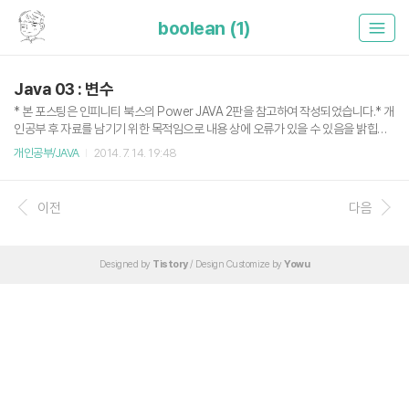
boolean (1)
Java 03 : 변수
* 본 포스팅은 인피니티 북스의 Power JAVA 2판을 참고하여 작성되었습니다.* 개
인공부 후 자료를 남기기 위한 목적임으로 내용 상에 오류가 있을 수 있음을 밝힙니
다. 변수 각 변수는 특정 값을 담아 둘 수 있다. 그리고 변수는 어떤 값을 받을지 정할
개인공부/JAVA
2014. 7. 14. 19:48
수 있는데 이를 자료형이라 한다. 자료형은 변수를 선언할 때 결정되며, 자바에서 변
수는 기초형, 참조형이 있다. 기초형은 실제 값이 저장되며, 참조형은 실제 객체(Obj
ect)를 가리키는 주소가 저장된다. 기초형 변수는 다음과 같은 8가지의 자료형이 있
이전
다음
다.자료형 설명 크기 byte 부호있는 정수 8bit short 부호있는 정수 16bit int 부호있
는 정수 32bit long 부호있는 정수 64bit float 실수 32bit double 실수 6..
Designed by
Tistory
/ Design Customize by
Yowu