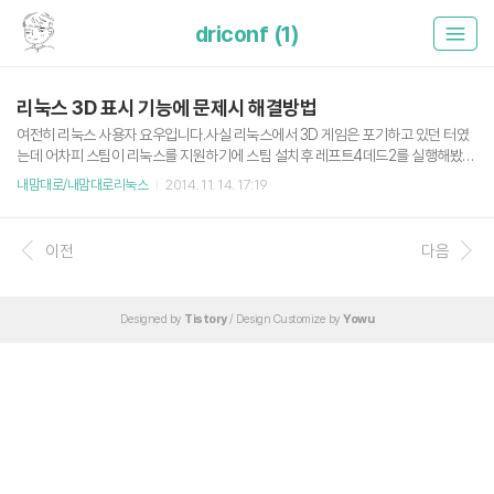
driconf (1)
리눅스 3D 표시 기능에 문제시 해결방법
여전히 리눅스 사용자 요우입니다.사실 리눅스에서 3D 게임은 포기하고 있던 터였
는데 어차피 스팀이 리눅스를 지원하기에 스팀 설치후 레프트4데드2를 실행해봤습
니다. 3D 표현이 망했어요. (현재 리눅스에 돌려본 소스(Source) 엔진 기반의 모든
내맘대로/내맘대로리눅스
2014. 11. 14. 17:19
게임이 이러한 상태니 다른 3D 게임도 마찬가지일 듯합니다.)그래서 혹시 커뮤니티
에 도움을 요청하면 뭔가 방법이 생기지 않을까 하여 페이스북 '우분투한국사용자모
임' 그룹에 도움을 요청했습니다. 여기서 얻은 해결방법은 2가지입니다.1. 최신 그래
이전
다음
픽 카드 드라이버 설치.제 노트북은 Intel 그래픽 드라이버를 사용합니다. 2014/11/1
0 - 리눅스 민트 17 Intel 그래픽 카드 설치하기 2. driconf 패키지를 사용하여 3D
기능 설정하기. 이번 문제해결..
Designed by
Tistory
/ Design Customize by
Yowu