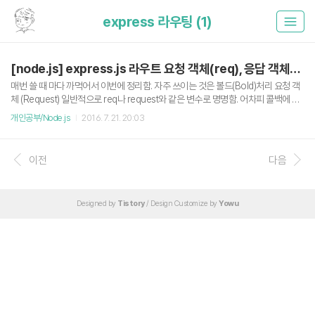
express 라우팅 (1)
[node.js] express.js 라우트 요청 객체(req), 응답 객체(res) 정리
매번 쓸 때 마다 까먹어서 이번에 정리함. 자주 쓰이는 것은 볼드(Bold)처리 요청 객
체 (Request) 일반적으로 req나 request와 같은 변수로 명명함. 어차피 콜백에 전
달되므로 마음대로 지어도 된다. 여기서는 req로 사용. Methods req.params : 이
개인공부/Node.js
2016. 7. 21. 20:03
름 붙은 라우트 파라미터를 담는다. ex : app.get(’/:idx’, (req, res) => { res.send(r
eq.params.idx); }); -> req.params(name) : 이름 붙은 라우트 파라미터나 GET,
POST 파라미터를 담는다. 하지만 여러가지 혼란을 줄 수 있어 사용하는 것을 지양
이전
다음
해야한다. req.query : GET 방식으로 넘어오는 쿼리 스트링 파라미터를 담고 있다.
req.body : PO..
Designed by
Tistory
/ Design Customize by
Yowu