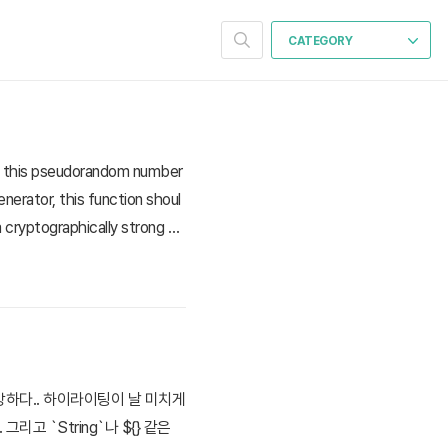
CATEGORY
is pseudorandom number
erator, this function shoul
a cryptographically strong ps
 무방하다.. 하이라이팅이 날 미치게
리고 `String`나 ${} 같은