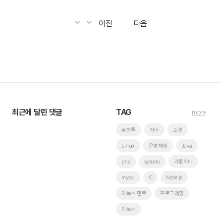
이전
다음
최근에 달린 댓글
TAG
more
우분투
자바
소켓
Linux
운영체제
Java
php
system
가톨릭대
mysql
C
Node.js
리눅스 민트
프로그래밍
리눅스