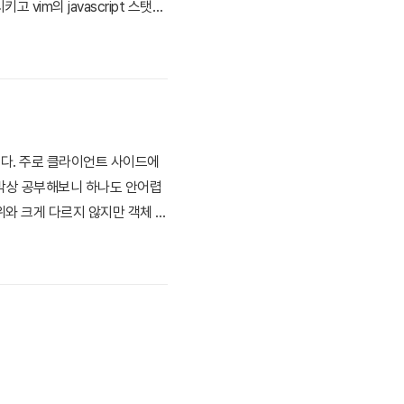
vim의 javascript 스탯에
위한 문단.. 난 이미 설치 되어있
사용된다. 주로 클라이언트 사이드에
 막상 공부해보니 하나도 안어렵
와 크게 다르지 않지만 객체 자
용할 수 있다. 다음은 기초적인
지다. JSON.pars..