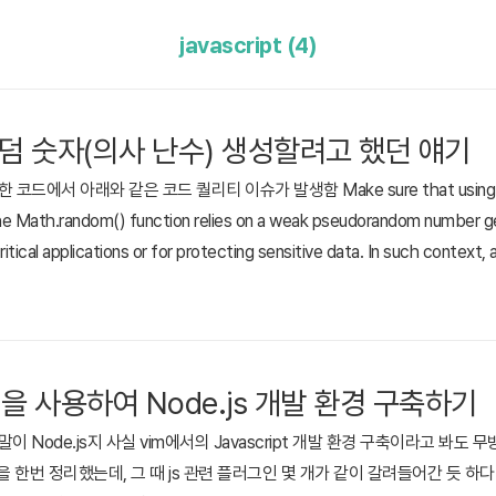
javascript (4)
덤 숫자(의사 난수) 생성할려고 했던 얘기
한 코드에서 아래와 같은 코드 퀄리티 이슈가 발생함 Make sure that using th
the Math.random() function relies on a weak pseudorandom number gen
itical applications or for protecting sensitive data. In such context, 
or (CSPRNG) should be used ..
ugin을 사용하여 Node.js 개발 환경 구축하기
기 말이 Node.js지 사실 vim에서의 Javascript 개발 환경 구축이라고 봐도
을 한번 정리했는데, 그 때 js 관련 플러그인 몇 개가 같이 갈려들어간 듯 하다. 그