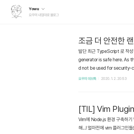
Yowu
요우의 내맘대로 블로그
조금 더 안전한 랜
발단 최근 TypeScript 로 작성
generator is safe here. As 
d not be used for security-cr
eudorandom number generat
요우의 데브톡
2020. 1. 2. 20:53
[TIL] Vim Pl
Vim에 Node.js 환경 구축하
해...! 얼마전에 vim 플러그인들