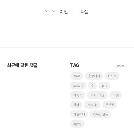
이전
다음
최근에 달린 댓글
TAG
more
Java
운영체제
Linux
system
C
php
리눅스
프로그래밍
소켓
자바
Node.js
우분투
가톨릭대
리눅스 민트
mysql