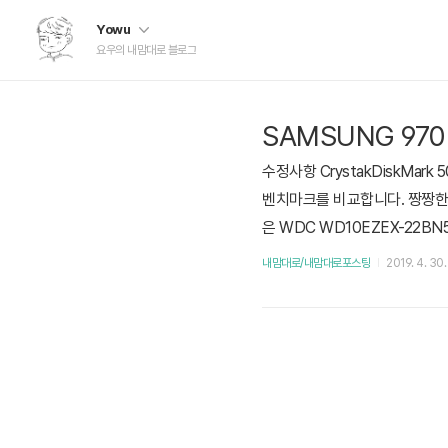
Yowu
요우의 내맘대로 블로그
SAMSUNG 970
수정사항 CrystakDiskMark
벤치마크를 비교합니다. 짱짱한 Sam
은 WDC WD10EZEX-22BN5A
0 EVO M.2 2280 Crystal
내맘대로/내맘대로포스팅
2019. 4. 30
까? Legacy SSD CrystalDiskI