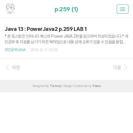
p.259 (1)
Java 13 : PowerJava2 p.259 LAB 1
* 본 포스팅은 인피니티 북스의 Power JAVA 2판을 참고하여 작성되었습니다.* 개
인공부 후 자료를 남기기 위한 목적임으로 내용 상에 오류가 있을 수 있음을 밝힙니
다. 이번에는 정석대로 클래스마다 Java 파일을 나누어 코딩했다.기본적으로 인간
개인공부/JAVA
2014. 8. 11. 16:03
(Human)이라는 슈퍼 클래스를 학생(Student)이라는 서브 클래스로 상속받아 오
버 라이딩을 하고 정보를 출력하는 문제다.관련내용 : 2014/08/11 - [스터디/JAVA]
- Java 12 : 상속(extends)과 오버라이딩(Override) Human.java public class
이전
다음
Human { private String name; private int age; public Human(String name, i
nt age) { this.name..
Designed by
Tistory
/ Design Customize by
Yowu