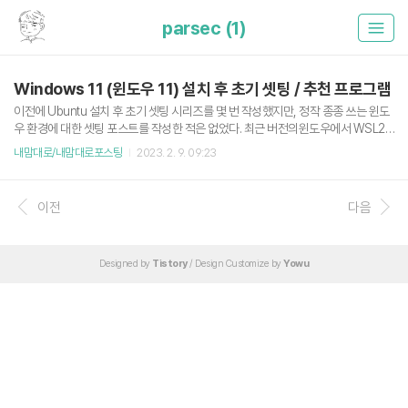
parsec (1)
Windows 11 (윈도우 11) 설치 후 초기 셋팅 / 추천 프로그램
이전에 Ubuntu 설치 후 초기 셋팅 시리즈를 몇 번 작성했지만, 정작 종종 쓰는 윈도
우 환경에 대한 셋팅 포스트를 작성한 적은 없었다. 최근 버전의윈도우에서 WSL2
등등 개발에 도움이 되는 많은 기능들이 추가가 되었고, 요즘에는 윈도우로도 개발
내맘대로/내맘대로포스팅
2023. 2. 9. 09:23
을 종종 하고 있다. 2020.04.19 - [내맘대로/내맘대로리눅스] - 우분투 20.04 LTS
(Focal Fossa) 데스크탑 설치 후 해야하는 것들 그러던 중 종종 즐겨보는 유튜버인
눈쟁이 유튜브에 윈도우 11 관련된 초기 셋팅 영상을 보게 되었고, 나도 평소에 즐겨
이전
다음
사용하는 소프트웨어에서는 반가움을, 내가 잘 몰랐던 소트프웨어에서는 신박함을
느끼게 되어 추후 윈도우 재설치 시 참고하기 위해 포스트를 작성한다. "윈도우11 설
치부터 세팅까지 한번에 알..
Designed by
Tistory
/ Design Customize by
Yowu