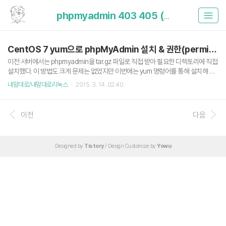
phpmyadmin 403 405 (1)
CentOS 7 yum으로 phpMyAdmin 설치 & 권한(permission) 문제 해결
이전 서버에서는 phpmyadmin을 tar.gz 파일로 직접 받아 필요한 디렉토리에 직접
설치했다. 이 방법도 크게 문제는 없었지만 이번에는 yum 명령어를 통해 설치해 보
기로 했다.yum으로 설치할 경우 phpmyadmin과 서버와의 의존성 검사를 통해 나
내맘대로/내맘대로리눅스
2015. 3. 14. 02:40
머지 필요한 패키지까지 한방에 설치 가능하다. 그리고 당연히 yum 명령어 updat
e, upgrade 명령어로 자동 업데이트를 지원한다. 이는 나같이 매뉴얼 업데이트를
귀찮아하는 닝겐에게는 매우 큰 장점이 된다.1. 우선 phpmyadmin을 설치하기 위해
이전
다음
저장소를 추가하자. 요즘에는 저장소 추가도 yum에서 패키지로 지원하더라. yum i
nstall epel-releaseyum update 2. 그리고 나서 phpmyadmin을 설치해주자. y
u..
Designed by
Tistory
/ Design Customize by
Yowu