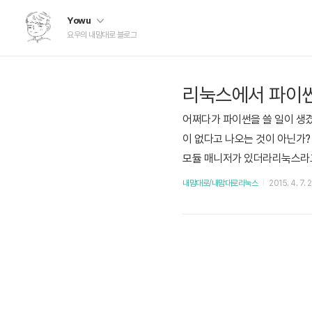
Yowu
요우의 내맘대로 블로그
리눅스에서 파이썬(
어쩌다가 파이썬을 쓸 일이 생겼다
이 없다고 나오는 것이 아닌가?
모듈 매니저가 있더라리눅스라고 
yum install python-pip 
내맘대로/내맘대로리눅스
2015. 4. 7. 
러리를 건드려야하므로 root 권한이 필