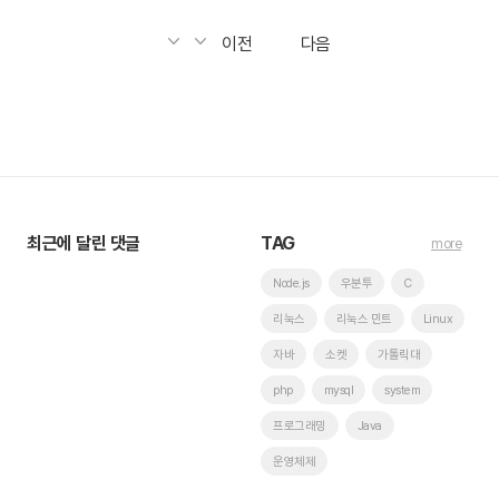
이전
다음
최근에 달린 댓글
TAG
more
Node.js
우분투
C
리눅스
리눅스 민트
Linux
자바
소켓
가톨릭대
php
mysql
system
프로그래밍
Java
운영체제