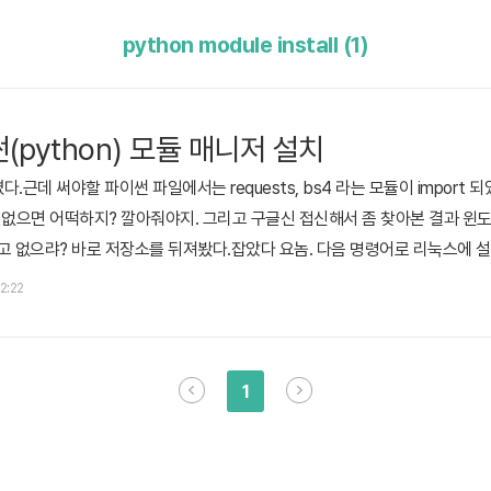
python module install (1)
python) 모듈 매니저 설치
.근데 써야할 파이썬 파일에서는 requests, bs4 라는 모듈이 import
 없으면 어떡하지? 깔아줘야지. 그리고 구글신 접신해서 좀 찾아본 결과 윈도
없으랴? 바로 저장소를 뒤져봤다.잡았다 요놈. 다음 명령어로 리눅스에 설치
우분투 기반 sudo apt-get install python-pip 실행법은 sudo pip [옵션
22:22
요하다. reuqests 모듈의 경우 sudo pip install r..
1