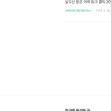
싶으신 분은 아래 링크 클릭 2014
는 친구가 달려있습니다. 그런데 
내맘대로/내맘대로리눅스
2014. 6. 28.
다행히도 오픈 소스로 lwfing
최근에 올라온 글