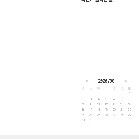
«
2026/08
»
일
월
화
수
목
금
토
1
2
3
4
5
6
7
8
9
10
11
12
13
14
15
16
17
18
19
20
21
22
23
24
25
26
27
28
29
30
31