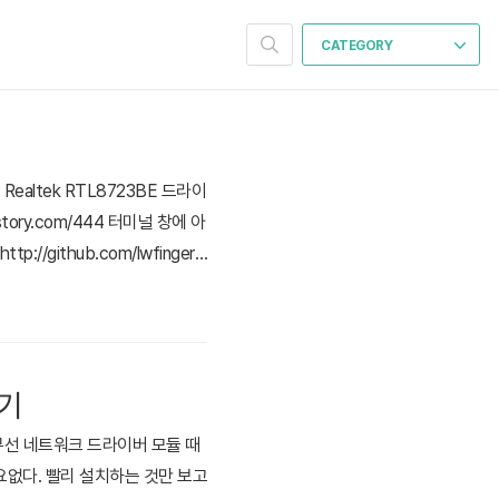
CATEGORY
altek RTL8723BE 드라이
story.com/444 터미널 창에 아
ttp://github.com/lwfinger/r
8fc8b9 여기까지 하고 sw.c의 내
야기
의 무선 네트워크 드라이버 모듈 때
필요없다. 빨리 설치하는 것만 보고