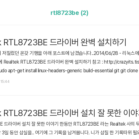
rtl8723be (2)
ek RTL8723BE 드라이버 완벽 설치하기
질렀던 온갖 기행을 아래 포스트에 남겼습니다..2014/06/28 - 리눅스에 Re
altek RTL8723BE 드라이버 완벽 설치하기 참고 : http://crazyits.ti
et install linux-headers-generic build-essential git git clone h
ake clean git checkout 604aa9058fb9e5bb1cf571c99989d081f
 15:44
k RTL8723BE 드라이버 설치 잘 못한 이
3BE 드라이버 설치 잘 못한 이야기 한동안 RTL8723BE 라는 Realtek 사
 3일 동안 삽실을.. 여기에 그 기록을 남겨봅니다. 니가 삽질 한 기록따위 