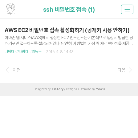
ssh 비밀번호 접속 (1)
AWS EC2 비밀번호 접속 활성화하기 (공개키 사용 안하기)
아마존 웹 서비스(AWS)에서 생성한 EC2 인스턴스는 기본적으로 생성시 발급한 공
개키로만 접근하도록 설정되어있다. 당연히 이 방법이 가장 뛰어난 보안성을 제공하
지만 경우에 따라서 Password Access가 필요한 상황도 있다. 다음과 같이 설정
내맘대로/내맘대로리눅스
2016. 4. 8. 14:43
을 한 후 sshd 서비스를 재시작하면 비밀번호를 사용해 SSH 접속이 가능하다. Ub
untu 14.04 기준입니다. sshd_config 수정 sudo vi /etc/ssh/sshd_config 44
4546474849505152535455565758# To enable empty passwords, ch
이전
다음
ange to yes (NOT RECOMMENDED)PermitEmptyPasswords no # Chan
ge to yes to enable challenge..
Designed by
Tistory
/ Design Customize by
Yowu