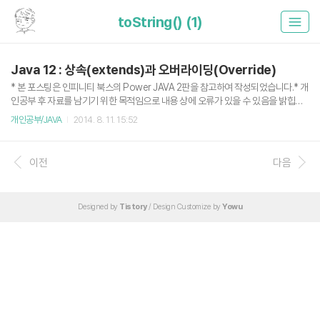
toString() (1)
Java 12 : 상속(extends)과 오버라이딩(Override)
* 본 포스팅은 인피니티 북스의 Power JAVA 2판을 참고하여 작성되었습니다.* 개
인공부 후 자료를 남기기 위한 목적임으로 내용 상에 오류가 있을 수 있음을 밝힙니
다. 상속(extends, Inheritance) 상속이란 자식 클래스(서브 클래스)에서 부모 클래
개인공부/JAVA
2014. 8. 11. 15:52
스(슈퍼 클래스)의 필드와 메소드를 참조하여 쓸 수 있게 해준다. 기본적으로 하나의
클래스에 하나의 슈퍼 클래스밖에 상속 할 수 없다. Ex. Class Vehicle { public int
speed; public int getSpeed() { return speed; } public void setSpeed(int spe
이전
다음
ed) { this.speed = speed; } } class Car extends Vehicle { } public ..
Designed by
Tistory
/ Design Customize by
Yowu