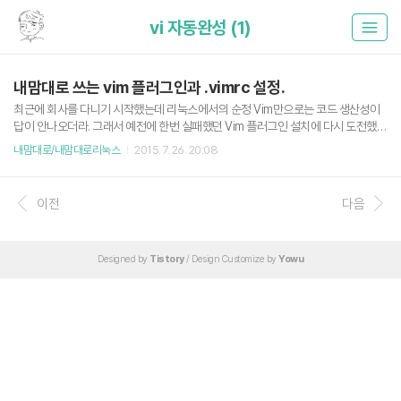
vi 자동완성 (1)
내맘대로 쓰는 vim 플러그인과 .vimrc 설정.
최근에 회사를 다니기 시작했는데 리눅스에서의 순정 Vim만으로는 코드 생산성이
답이 안나오더라. 그래서 예전에 한번 실패했던 Vim 플러그인 설치에 다시 도전했
고, 잘 쓰고 있다. 사용하는 플러그인과 .vimrc 설정 파일을 공유하는 취지에서 포스
내맘대로/내맘대로리눅스
2015. 7. 26. 20:08
팅을 남긴다. - Vim Plugin 매니저 'Vundle' 설치 git clone https://github.com/g
marik/Vundle.vim.git ~/.vim/bundle/Vundle.vim - "~/.vimrc" vim 설정파일에
Vundle 스크립트 추가. ( " 은 주석으로 처리됨) set nocompatible" set the runti
이전
다음
me path to include Vundle and initializeset rtp+=~/.vim/bundl..
Designed by
Tistory
/ Design Customize by
Yowu