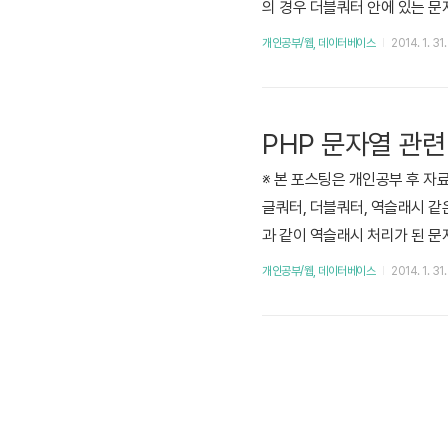
의 경우 더블쿼터 안에 있는 문
지 않고 그대로 값을 출력한다. 
개인공부/웹, 데이터베이스
2014. 1. 31.
me이 변수로 인식되어 색상이 
PHP 문자열 관련
※ 본 포스팅은 개인공부 후 자료를
글쿼터, 더블쿼터, 역슬래시 같은 
과 같이 역슬래시 처리가 된 문자
그로 치환해준다. echo(str)
개인공부/웹, 데이터베이스
2014. 1. 31.
변환해준다. C언어의 printf와 