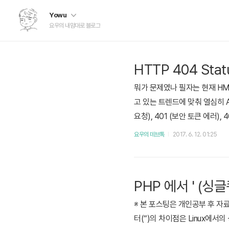
Yowu
요우의 내맘대로 블로그
HTTP 404 Sta
뭐가 문제였나 필자는 현재 HM
고 있는 트렌드에 맞춰 열심히 AP
요청), 401 (보안 토큰 에러)
다 보니 API 요청 시 데이터가
요우의 데브톡
2017. 6. 12. 01:25
다를 수 있겠다는 생각이 들었다. 
PHP 에서 ' (싱
※ 본 포스팅은 개인공부 후 자
터(“)의 차이점은 Linux에서