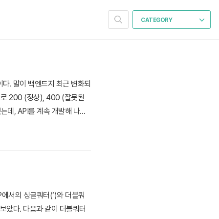
CATEGORY
다. 말이 백엔드지 최근 변화되
200 (정상), 400 (잘못된
했는데, API를 계속 개발해 나가
 돌려주어야 되는지 상황에 따라
4 Not ..
P에서의 싱글쿼터(‘)와 더블쿼
해 보았다. 다음과 같이 더블쿼터