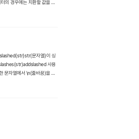
쿼터의 경우에는 치환할 값을 찾
경우 더블쿼터 안에 있어서 $na
표시되는 걸 확인 할 수 있다.
hed(str)str(문자열)이 싱
es(str)addslashed 사용
한 문자열에서 \n(줄바꿈)을 태
형식, 변수)문자열을 지정한 형식으로