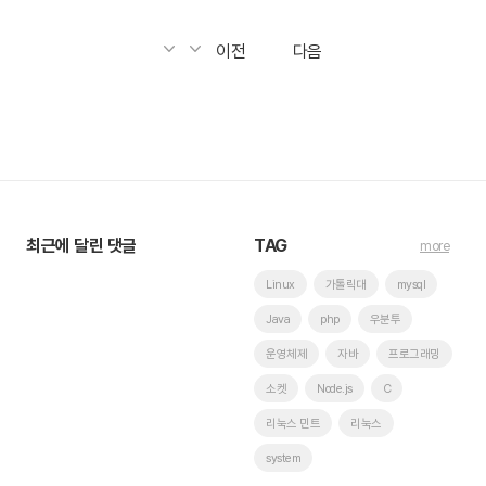
이전
다음
최근에 달린 댓글
TAG
more
Linux
가톨릭대
mysql
Java
php
우분투
운영체제
자바
프로그래밍
소켓
Node.js
C
리눅스 민트
리눅스
system