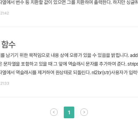
자열에서 변수 등 치환할 값이 있으면 그를 치환하여 출력한다. 하지만 싱글
이는 리눅스 상의 vim에서 색상으로 보아도 비교할 수 있다. 첫 번째 에코의 
 21:42
변했다. 하지만 두 번째 에코의 경우 변수 상관없이 모두 문자열인 붉은색으로 
 함수
 남기기 위한 목적임으로 내용 상에 오류가 있을 수 있음을 밝힙니다. addslas
문자열을 포함하고 있을 때 그 앞에 역슬래시 문자를 추가하여 준다. stripslash
열에서 역슬래시를 제거하여 원상태로 되돌린다. nl2br(str)사용자가 입력
입력한 문자열을 출력한다. print(str)입력한 문자열을 출력한다. printf(
 21:33
사용법이 유사하다.%d : 정수, %f : 부동 소수 explode(구분자..
1