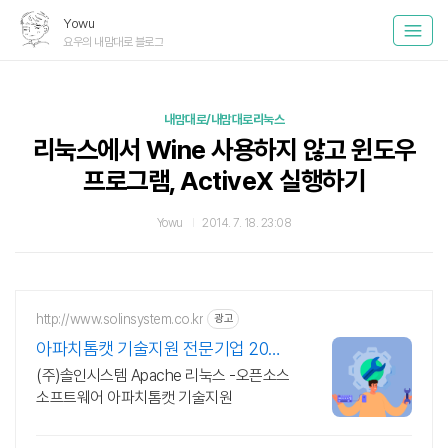
Yowu
요우의 내맘대로 블로그
내맘대로/내맘대로리눅스
리눅스에서 Wine 사용하지 않고 윈도우
프로그램, ActiveX 실행하기
Yowu
2014. 7. 18. 23:08
http://www.solinsystem.co.kr
광고
아파치톰캣 기술지원 전문기업 20년
이상 기술지원 노하우
(주)솔인시스템 Apache 리눅스 -오픈소스
소프트웨어 아파치톰캣 기술지원