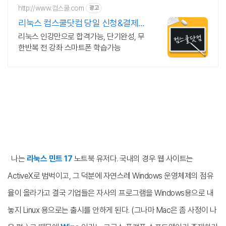
http://www.컴스쿨.com
광고
리눅스 컴스쿨닷컴 당일 신청&결제시
기프티콘!
리눅스 인강만으로 합격가능, 단기완성, 무
한반복 전 강좌 스마트폰 학습가능
나는
리눅스 민트 17
노트북 유저다. 국내의 경우 웹 사이트는
ActiveX로 범벅이고, 그 덕분에 자연스레 Windows 운영체제의 점유
율이 올라가고 결국 기업들은 자사의 프로그램을 Windows용으로 내
놓지 Linux 용으로는 출시를 안하게 된다. (그나마 Mac은 좀 사정이 나