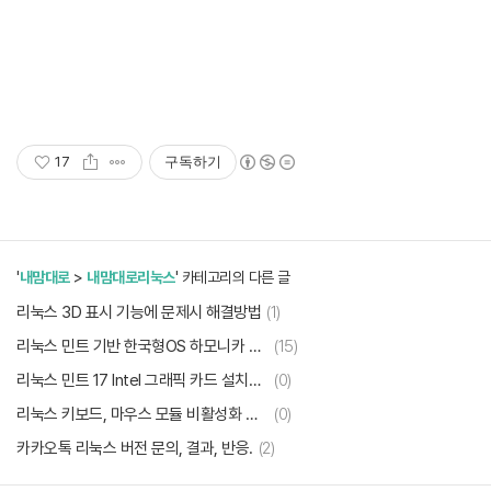
17
구독하기
'
내맘대로
>
내맘대로리눅스
' 카테고리의 다른 글
리눅스 3D 표시 기능에 문제시 해결방법
(1)
리눅스 민트 기반 한국형OS 하모니카 프로젝트? 글쎄..
(15)
리눅스 민트 17 Intel 그래픽 카드 설치하기
(0)
리눅스 키보드, 마우스 모듈 비활성화 하기
(0)
카카오톡 리눅스 버전 문의, 결과, 반응.
(2)
데스크탑 리눅스에서 많이 쓰이는 문서 확장자는?
(5)