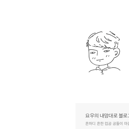
요우의 내맘대로 블로
흔하디 흔한 컴공 공돌이 마