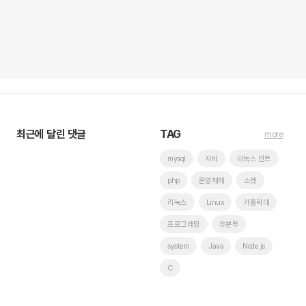
최근에 달린 댓글
TAG
more
mysql
자바
리눅스 민트
php
운영체제
소켓
리눅스
Linux
가톨릭대
프로그래밍
우분투
system
Java
Node.js
C