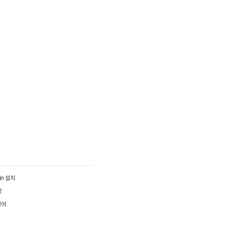
in 설치
2
령어