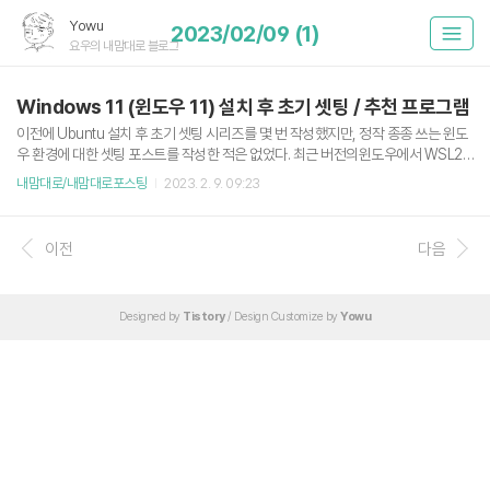
Yowu
2023/02/09 (1)
요우의 내맘대로 블로그
Windows 11 (윈도우 11) 설치 후 초기 셋팅 / 추천 프로그램
이전에 Ubuntu 설치 후 초기 셋팅 시리즈를 몇 번 작성했지만, 정작 종종 쓰는 윈도
우 환경에 대한 셋팅 포스트를 작성한 적은 없었다. 최근 버전의윈도우에서 WSL2
등등 개발에 도움이 되는 많은 기능들이 추가가 되었고, 요즘에는 윈도우로도 개발
내맘대로/내맘대로포스팅
2023. 2. 9. 09:23
을 종종 하고 있다. 2020.04.19 - [내맘대로/내맘대로리눅스] - 우분투 20.04 LTS
(Focal Fossa) 데스크탑 설치 후 해야하는 것들 그러던 중 종종 즐겨보는 유튜버인
눈쟁이 유튜브에 윈도우 11 관련된 초기 셋팅 영상을 보게 되었고, 나도 평소에 즐겨
이전
다음
사용하는 소프트웨어에서는 반가움을, 내가 잘 몰랐던 소트프웨어에서는 신박함을
느끼게 되어 추후 윈도우 재설치 시 참고하기 위해 포스트를 작성한다. "윈도우11 설
치부터 세팅까지 한번에 알..
Designed by
Tistory
/ Design Customize by
Yowu