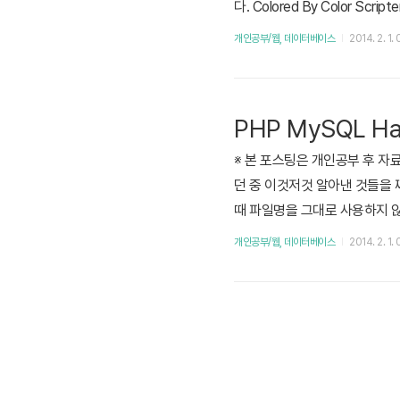
다. Colored By Color Scr
4344454647484950515253
개인공부/웹, 데이터베이스
2014. 2. 1.
PHP MySQL 
※ 본 포스팅은 개인공부 후 자
던 중 이것저것 알아낸 것들을 
때 파일명을 그대로 사용하지 않
쳐 기본키를 가지고 다운로드 합니
개인공부/웹, 데이터베이스
2014. 2. 1.
가능합니다.upload.php : 
파일입..