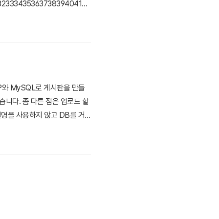
313233343536373839404142
P와 MySQL로 게시판을 만들
니다. 좀 다른 점은 업로드 할
명을 사용하지 않고 DB를 거
파일 업로드와 등록된 파일 확인이
운로드시 다운로드가 처리되는 php