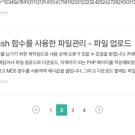
ipter™123456789101112131415161718192021222324252627282930
5455 File Manager
 04:56
Hash 함수를 사용한 파일관리 - 파일 업로드
료를 남기기 위한 목적임으로 내용 상에 오류가 있을 수 있음을 밝힙니다. PH
짜집어서 파일 업로드와 다운로드, 삭제까지 되는 PHP 페이지를 작성해보았습
고 MD5 함수를 사용하여 해시값을 올립니다. 그리고 다운로드 할때도 파일
다. 우선 전체적인 웹페이지 구조입니다. index.php : 첫 화면입니다. 
 04:22
파일 업로드시 업로드가 처리되는 php 파일입니다.download.php : 파일 다
2
1
3
4