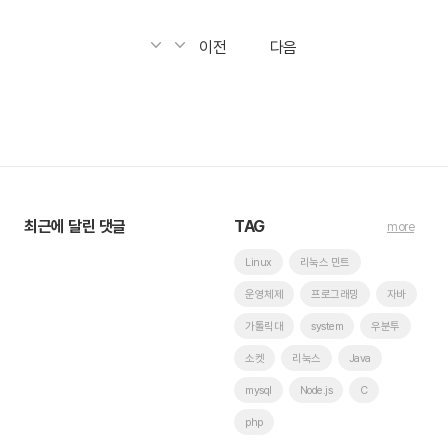
이전
다음
최근에 달린 댓글
TAG
more
Linux
리눅스 민트
운영체제
프로그래밍
자바
가톨릭대
system
우분투
소켓
리눅스
Java
mysql
Node.js
C
php