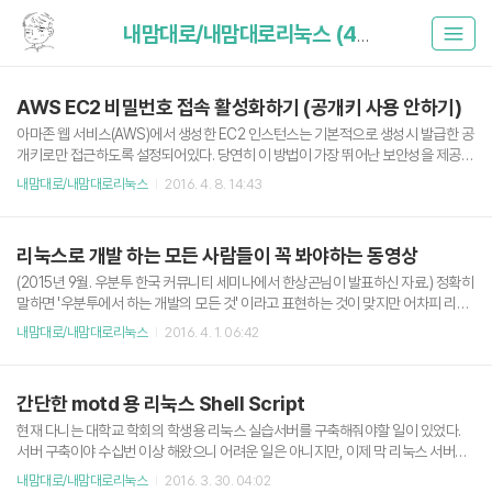
내맘대로/내맘대로리눅스 (43)
AWS EC2 비밀번호 접속 활성화하기 (공개키 사용 안하기)
아마존 웹 서비스(AWS)에서 생성한 EC2 인스턴스는 기본적으로 생성시 발급한 공
개키로만 접근하도록 설정되어있다. 당연히 이 방법이 가장 뛰어난 보안성을 제공하
지만 경우에 따라서 Password Access가 필요한 상황도 있다. 다음과 같이 설정
내맘대로/내맘대로리눅스
2016. 4. 8. 14:43
을 한 후 sshd 서비스를 재시작하면 비밀번호를 사용해 SSH 접속이 가능하다. Ub
untu 14.04 기준입니다. sshd_config 수정 sudo vi /etc/ssh/sshd_config 44
4546474849505152535455565758# To enable empty passwords, ch
리눅스로 개발 하는 모든 사람들이 꼭 봐야하는 동영상
ange to yes (NOT RECOMMENDED)PermitEmptyPasswords no # Chan
ge to yes to enable challenge..
(2015년 9월. 우분투 한국 커뮤니티 세미나에서 한상곤님이 발표하신 자료.) 정확히
말하면 '우분투에서 하는 개발의 모든 것' 이라고 표현하는 것이 맞지만 어차피 리눅
스 커널 기반이면 그 친구가 그 친구 아닐까 생각한다. 동영상에서 한상곤님은 개발
내맘대로/내맘대로리눅스
2016. 4. 1. 06:42
자면 터미널을 피할 수 없으니 무조건 친해져야한다고 강력하게 주장하신다. (그리
고 인문고전학을 중요하게 생각해야한다고...덜덜) 각설하고 50분 정도의 동영상이
지만 한상곤님의 정겨운 사투리와 화술에 빠져들어 금방 다 볼 수 있다. (그리고 어느
간단한 motd 용 리눅스 Shell Script
정도 덕력이 있다면 이해 200%가능. 나는 아직 부족...) 나도 한 5번 정도 본거같다.
터미널을 사용한 개발이 잦은 분들은 꼭 한번 쯤 보시는걸 추천. 동영상 내용 요약파
현재 다니는 대학교 학회의 학생용 리눅스 실습서버를 구축해줘야할 일이 있었다.
이프(|)와 리다이렉션(>)을 잘 사용할 수..
서버 구축이야 수십번 이상 해왔으니 어려운 일은 아니지만, 이제 막 리눅스 서버를
처음 접해보고 멘붕할 후배들을 위해 간단한 motd (message of the day)를 매우
내맘대로/내맘대로리눅스
2016. 3. 30. 04:02