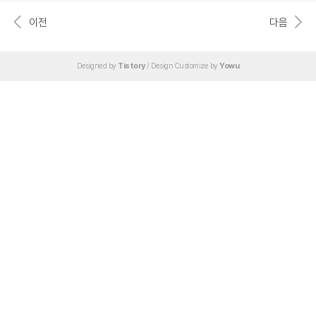
이전
다음
Designed by
Tistory
/ Design Customize by
Yowu