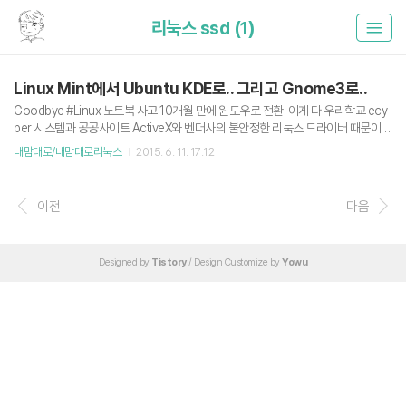
리눅스 ssd (1)
Linux Mint에서 Ubuntu KDE로.. 그리고 Gnome3로..
Goodbye #Linux 노트북 사고 10개월 만에 윈도우로 전환. 이게 다 우리학교 ecy
ber 시스템과 공공사이트 ActiveX와 벤더사의 불안정한 리눅스 드라이버 때문이다
퓨ㅜ A photo posted by YoWu (Yongwoo) (@luckyyowu) on Apr 12, 2015
내맘대로/내맘대로리눅스
2015. 6. 11. 17:12
at 4:16am PDT 2014/07/24 - 한성 노트북 U44X ForceRecon 2507S 리뷰
2015/02/25 - 나의 리눅스 노트북(Linux Mint) 초기 세팅법 (15.03.06 updated)
사실 오랜 기간 노트북 OS로 LInux Mint를 사용했다. 그런데 이번학기 시작하고 얼
이전
다음
마 지나지 않아 여러가지 스트레스로 인해 드디어 노트북에 윈도우를 설치하고 말았
다. (노트북 산지 10개월 만에..
Designed by
Tistory
/ Design Customize by
Yowu