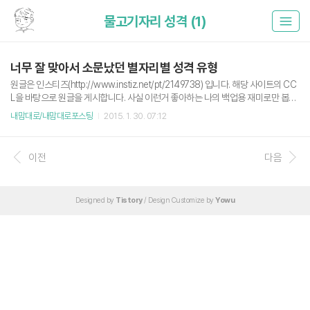
물고기자리 성격 (1)
너무 잘 맞아서 소문났던 별자리별 성격 유형
원글은 인스티즈(http://www.instiz.net/pt/2149738) 입니다. 해당 사이트의 CC
L을 바탕으로 원글을 게시합니다. 사실 이런거 좋아하는 나의 백업용 재미로만 봅시
다. 재미로만. 어차피 케바케(case by case) 물병자리 1/20~2/18 물병자리.....자의
내맘대로/내맘대로포스팅
2015. 1. 30. 07:12
식으로 꽉찼다. 나 나 나 나 오로지 나임. 감정을 머리로 지배할 수 있는 진정한 사기
꾼들이다. 대부분 침착하고 여유만만하다. 물병자리는 말도 왠지 잘한다. 어른스러
운 구석도 분명 있다. 뭔가 유치한 데가 없다 이 별자리들은. 본인들도 그런걸 질색하
이전
다음
고 안그럴려고 노력한다. 근데 시각에 좀 약하다. 물병자리는 못생긴걸 싫어한다. 물
론 이에 대한 기준은 물병자리마다 천차만별이지만 자기 기준에서 벗어난 못생긴 사
람 좀 싫어한다...
Designed by
Tistory
/ Design Customize by
Yowu