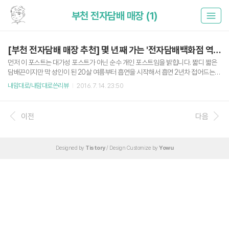
부천 전자담배 매장 (1)
[부천 전자담배 매장 추천] 몇 년째 가는 '전자담배백화점 역곡점'
먼저 이 포스트는 대가성 포스트가 아닌 순수 개인 포스트임을 밝힙니다. 짧디 짧은
담배끈이지만 막 성인이 된 20살 여름부터 흡연을 시작해서 흡연 2년차 접어드는
군대에서 절정을 찍고, 전역 다음해부터 전자담배를 사용하기 시작해 어느덧 전자담
내맘대로/내맘대로쓴리뷰
2016. 7. 14. 23:50
배만 핀지 3년이 되었다. 그동안 많디 많은 전자담배 기기와 액상을 파는 매장들을
거쳤다. 그 중 최근 2년간 한 매장만 애용하고 있는 부천 역곡역 1번 출구 앞에 위치
한 부천 '전자담배백화점'을 소개한다. 매장 위치는 1번 출구로 나와 정면에서 좌상귀
이전
다음
방면에 있는 삼성디지털프라자 건물 3층에 위치한다. 해당 매장을 애용하는 이유는
전자담배 액상의 선택지가 많고, 기기가 많은 것도 있지만 무엇보다 매장이 깔끔하
고 사장님이 굉장히 친절하시며 서비스를 잘 해주신다. 전자..
Designed by
Tistory
/ Design Customize by
Yowu