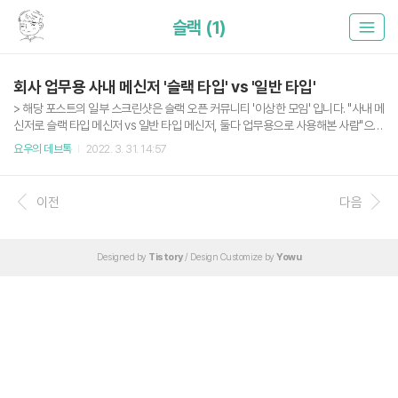
슬랙 (1)
회사 업무용 사내 메신저 '슬랙 타입' vs '일반 타입'
> 해당 포스트의 일부 스크린샷은 슬랙 오픈 커뮤니티 '이상한 모임' 입니다. "사내 메
신저로 슬랙 타입 메신저 vs 일반 타입 메신저, 둘다 업무용으로 사용해본 사람"으로
서 능동적으로 일하기에는 슬랙이 좀 더 낫다라는 전제를 깔고 작성된 글 입니다. 필
요우의 데브톡
2022. 3. 31. 14:57
요에 따라 걸러 보세요. 업무 참여의 능동성 슬랙은 기본적으로 오픈 채널이라는 기
능이 있고, 조금만 관리해둔다면 프로젝트/팀/기타 분류로 각 채널을 생성해둘 수 있
다. 각 담당자는 필요한 경우 각 채널에 직접 조인하여 필요한 얘기를 할 수 있다. 반
이전
다음
면 일반 메신저는 어떤 방이 어떻게 생성되어있는지 알기 어렵고, 결국 흔히 말하는
"단체 채팅방" 에 초대될 때 까지 어디에 뭐가 있는지 알기 어렵다. 그래서 내가 최근
에 가장 많이 하는 얘기 중 하나가 "이거..
Designed by
Tistory
/ Design Customize by
Yowu