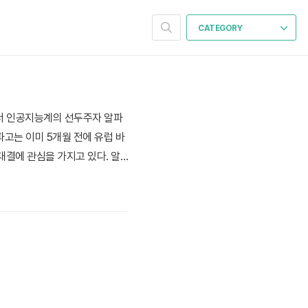
CATEGORY
에서 인공지능계의 선두주자 알파
알파고는 이미 5개월 전에 유럽 바
대결에 관심을 가지고 있다. 알
 종편에서 생중계 일정이 잡혔다.
 1차전 딥마인드 유투브 생중계