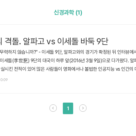
신경과학 (1)
격돌. 알파고 vs 이세돌 바둑 9단
 무력하지 않습니까?" - 이세돌 9단, 알파고와의 경기가 확정된 뒤 인터뷰
상 이세돌(李世乭) 9단의 대국이 하루 앞(2016년 3월 9일)으로 다가왔다. 
 압살시킨 전적이 있어 많은 사람들이 영화에서나 볼법한 인공지능 vs 인간의 
 Mind)에서 유투브를 통한 생중계를 하고, 공중파 KBS와 TV조선과 같은
20:09
릭 슈미트 회장이 직접 방한했을 정도이니 말 다했다.(알파고 vs 이세돌 9단
1