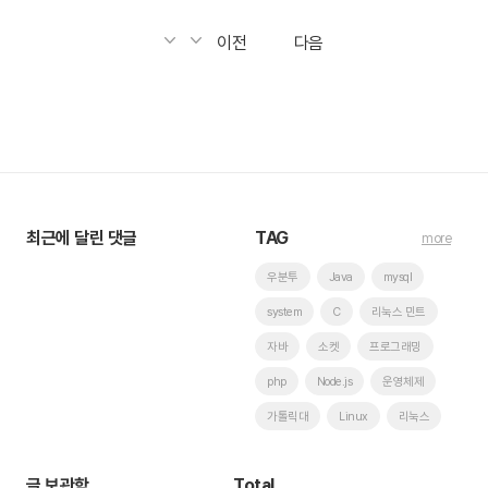
이전
다음
최근에 달린 댓글
TAG
more
우분투
Java
mysql
system
C
리눅스 민트
자바
소켓
프로그래밍
php
Node.js
운영체제
가톨릭대
Linux
리눅스
글 보관함
Total