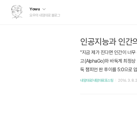
Yowu
요우의 내맘대로 블로그
인공지능과 인간의 
"지금 제가 진다면 인간이 너무
고(AlphaGo)와 바둑계 최정
둑 챔피언 판 후이를 5:0으로
파고의 제작사 딥 마인드(Deep
내맘대로/내맘대로포스팅
2016. 3. 8. 
이번 대결을 보기 위해 구글 에
영상) 대..