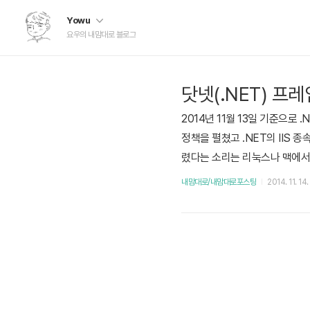
Yowu
요우의 내맘대로 블로그
닷넷(.NET) 프
2014년 11월 13일 기준으로
정책을 펼쳤고 .NET의 IIS 
렸다는 소리는 리눅스나 맥에서
었지만 그렇게 만족스러웠다는 얘
내맘대로/내맘대로포스팅
2014. 11. 14.
데 닷넷 개발을 할 계획이 없달까
MS도 이제 시장에 ..