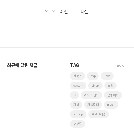
이전
다음
최근에 달린 댓글
TAG
more
리눅스
php
Java
system
Linux
소켓
C
리눅스 민트
운영체제
자바
가톨릭대
mysql
Node.js
프로그래밍
우분투