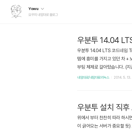
Yowu
요우의 내맘대로 블로그
우분투 14.04 L
우분투 14.04 LTS 코드네임
템에 흥미를 가지고 있던 차 + 
부팅 체제로 갈아탔습니다. (지
려봤지 실제로 하드 디스크에 파
내맘대로/내맘대로리눅스
2014. 5. 13.
발표된지 얼마 안되서 그런가. 
'한/영..
우분투 설치 직후 A
위에서 부터 찬찬히 따라 하시면 될 
이 긁어오는 서버가 중요할 듯) 모