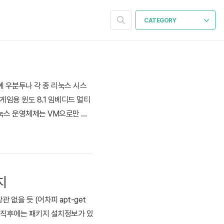
CATEGORY
근에 우분투나 각 종 리눅스 시스
 게임용 윈도 8.1 임베디드 멀티
리눅스 운영체제는 VM으로만 돌
 불편한 점도 있습니다. 심지어
어봅니다. 1. 노트북 사용자
치
관 없을 듯 (어차피 apt-get
 설치 직후에는 패키지 설치정보가 있