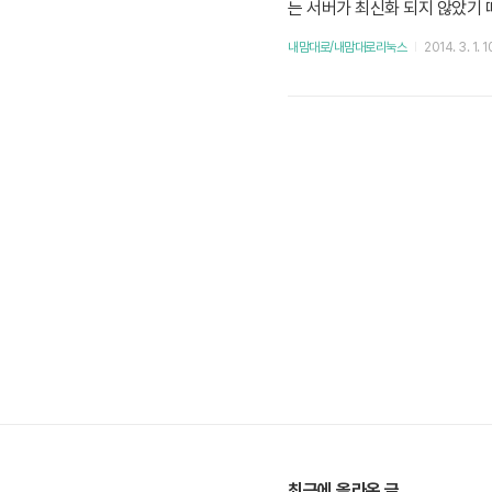
는 서버가 최신화 되지 않았기 때
et upgrade 기존에 설치되어 있
내맘대로/내맘대로리눅스
2014. 3. 1. 
의 기초가 되는 apache2 (아파
최근에 올라온 글