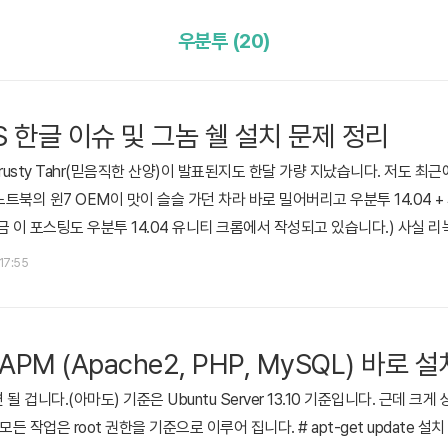
우분투 (20)
TS 한글 이슈 및 그놈 쉘 설치 문제 정리
 Trusty Tahr(믿음직한 산양)이 발표된지도 한달 가량 지났습니다. 저도 최
노트북의 윈7 OEM이 맛이 슬슬 가던 차라 바로 밀어버리고 우분투 14.04 +
금 이 포스팅도 우분투 14.04 유니티 크롬에서 작성되고 있습니다.) 사실 
티션을 잡아놓고 사용하는 건 처음입니다만.. 윈도우에 비해 좋은점도 있고
 17:55
한글 관련 이슈가 들끓네요. 약 한 달간 사용하면서 이것저것 해결본 내용을 적
PM (Apache2, PHP, MySQL) 바로 설
겁니다.(아마도) 기준은 Ubuntu Server 13.10 기준입니다. 근데 크게 상
든 작업은 root 권한을 기준으로 이루어 집니다. # apt-get update