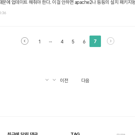
문에 업데이트 해줘야 한다. 이걸 안하면 apache2나 등등의 설치 패키지명이 
는 패키지들을 업데이한다. apt-get 역시 업데이트 된다. # apt-get insta
10:36
치) 패키지를 설치한다. 아마 2.2 버전일 듯 # ap..
7
1
···
4
5
6
이전
다음
최근에 달린 댓글
TAG
more