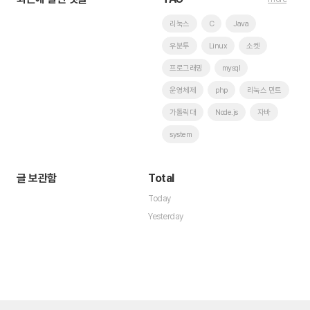
리눅스
C
Java
우분투
Linux
소켓
프로그래밍
mysql
운영체제
php
리눅스 민트
가톨릭대
Node.js
자바
system
글 보관함
Total
Today
Yesterday