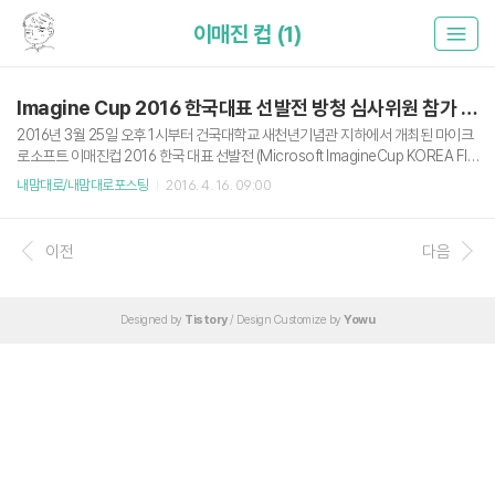
이매진 컵 (1)
Imagine Cup 2016 한국대표 선발전 방청 심사위원 참가 후기
2016년 3월 25일 오후 1시부터 건국대학교 새천년기념관 지하에서 개최된 마이크
로소프트 이매진컵 2016 한국 대표 선발전 (Microsoft ImagineCup KOREA FIN
AL)에 방청 심사위원으로 다녀왔습니다. 저는 개인적으로 이매진컵 관련행사에 처
내맘대로/내맘대로포스팅
2016. 4. 16. 09:00
음 참여해봤는데, 되게 신선한 아이디어를 많이 만나볼 수 있었습니다. 다만 아쉽게
도 저는 2시쯤에 도착해서 쇼케이스는 보지 못했다고 합니다. 나중에 얼핏보니 쇼케
이스에서도 되게 신박한 아이디어들은 많더군요. 이매진컵 국가대표 선발은 Game
이전
다음
s(게임), Innovation(혁신), World Citizenship(사회 공헌) 3가지 분야에서 한팀씩
선발합니다. 팀 소개 출처 : http://m.koreafinal.com/ (언제까지 이 링크가 살아 ..
Designed by
Tistory
/ Design Customize by
Yowu