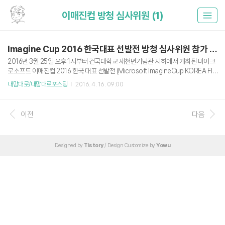
이매진컵 방청 심사위원 (1)
Imagine Cup 2016 한국대표 선발전 방청 심사위원 참가 후기
2016년 3월 25일 오후 1시부터 건국대학교 새천년기념관 지하에서 개최된 마이크
로소프트 이매진컵 2016 한국 대표 선발전 (Microsoft ImagineCup KOREA FIN
AL)에 방청 심사위원으로 다녀왔습니다. 저는 개인적으로 이매진컵 관련행사에 처
내맘대로/내맘대로포스팅
2016. 4. 16. 09:00
음 참여해봤는데, 되게 신선한 아이디어를 많이 만나볼 수 있었습니다. 다만 아쉽게
도 저는 2시쯤에 도착해서 쇼케이스는 보지 못했다고 합니다. 나중에 얼핏보니 쇼케
이스에서도 되게 신박한 아이디어들은 많더군요. 이매진컵 국가대표 선발은 Game
이전
다음
s(게임), Innovation(혁신), World Citizenship(사회 공헌) 3가지 분야에서 한팀씩
선발합니다. 팀 소개 출처 : http://m.koreafinal.com/ (언제까지 이 링크가 살아 ..
Designed by
Tistory
/ Design Customize by
Yowu