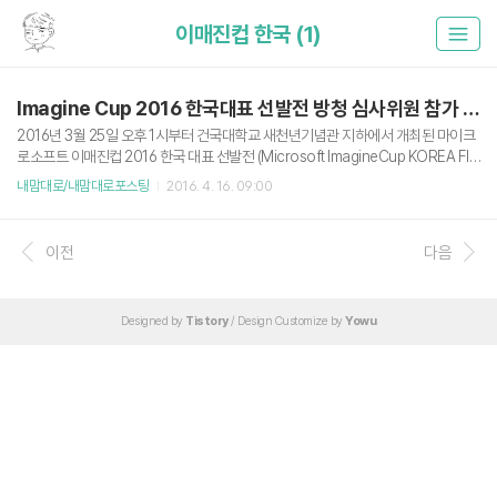
이매진컵 한국 (1)
Imagine Cup 2016 한국대표 선발전 방청 심사위원 참가 후기
2016년 3월 25일 오후 1시부터 건국대학교 새천년기념관 지하에서 개최된 마이크
로소프트 이매진컵 2016 한국 대표 선발전 (Microsoft ImagineCup KOREA FIN
AL)에 방청 심사위원으로 다녀왔습니다. 저는 개인적으로 이매진컵 관련행사에 처
내맘대로/내맘대로포스팅
2016. 4. 16. 09:00
음 참여해봤는데, 되게 신선한 아이디어를 많이 만나볼 수 있었습니다. 다만 아쉽게
도 저는 2시쯤에 도착해서 쇼케이스는 보지 못했다고 합니다. 나중에 얼핏보니 쇼케
이스에서도 되게 신박한 아이디어들은 많더군요. 이매진컵 국가대표 선발은 Game
이전
다음
s(게임), Innovation(혁신), World Citizenship(사회 공헌) 3가지 분야에서 한팀씩
선발합니다. 팀 소개 출처 : http://m.koreafinal.com/ (언제까지 이 링크가 살아 ..
Designed by
Tistory
/ Design Customize by
Yowu