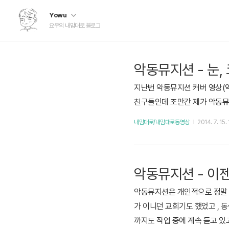
Yowu
요우의 내맘대로 블로그
악동뮤지션 - 눈, 코,
지난번 악동뮤지션 커버 영상(악
친구들인데 조만간 제가 악동뮤지션 
내맘대로/내맘대로동영상
2014. 7. 15.
악동뮤지션 - 이젠
악동뮤지션은 개인적으로 정말 좋
가 이니던 교회기도 했었고 , 
까지도 작업 중에 계속 듣고 있고