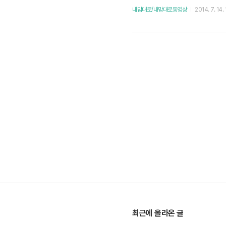
한 번 밖에 안들었지만 듣는 순
내맘대로/내맘대로동영상
2014. 7. 14.
던 힐링캠프에 출연한 것도 반가
최근에 올라온 글