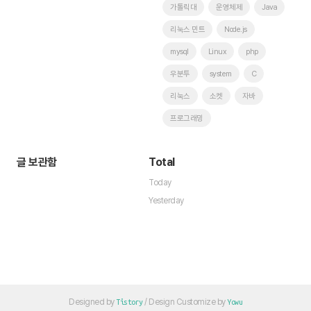
가톨릭대
운영체제
Java
리눅스 민트
Node.js
mysql
Linux
php
우분투
system
C
리눅스
소켓
자바
프로그래밍
글 보관함
Total
Today
Yesterday
Designed by
/ Design Customize by
Tistory
Yowu