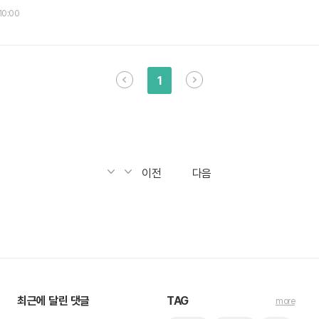
간 꽂혀 버린 악동뮤지션의 한 커버영상 입니다. 악동뮤지션 - 이젠 그랬으면 좋
 10:00
웠습니다. 2주 분량으로 나눠서 방송하던데, 다음 주에도 봐야겠습니다. 아
1
이전
다음
최근에 달린 댓글
TAG
more