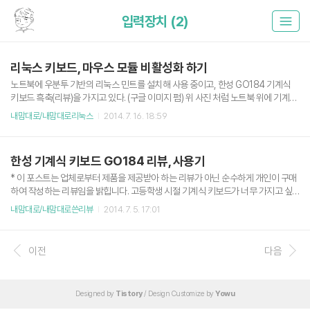
입력장치 (2)
리눅스 키보드, 마우스 모듈 비활성화 하기
노트북에 우분투 기반의 리눅스 민트를 설치해 사용 중이고, 한성 GO184 기계식
키보드 흑축(리뷰)을 가지고 있다. (구글 이미지 펌) 위 사진 처럼 노트북 위에 기계식
키보드를 올려놓고 쓰는데, 기계식 키보드가 자꾸 노트북의 자판을 눌러버려 영 불
내맘대로/내맘대로리눅스
2014. 7. 16. 18:59
편하다. 그래서 특정 키보드 모듈만 죽이는 방법을 찾았다. 터미널에서 다음 명령어
를 입력하면 현재 x 세션의 입력 장치 목록이 뜬다. xinput --list 뭔지는 잘 모르겠지
만 현재 노트북에 붙은 Power 버튼, Sleep 버튼 등과 터치패드, 키보드, 로지텍 마
한성 기계식 키보드 GO184 리뷰, 사용기
우스 등이 목록에 뜬다. 위에서 끌 모듈의 id를 기억해 놓고 다음 명령어를 입력한다.
입력장치 모듈 끄기 xinput set-int-prop id "Device Enabled" 8 0 입력장치..
* 이 포스트는 업체로부터 제품을 제공받아 하는 리뷰가 아닌 순수하게 개인이 구매
하여 작성하는 리뷰임을 밝힙니다. 고등학생 시절 기계식 키보드가 너무 가지고 싶
어서 질렀던 키보드가 이제는 찾을 수 없는 Filco Zero 백축 키보드 였습니다. 군대
내맘대로/내맘대로쓴리뷰
2014. 7. 5. 17:01
가면서 가족에거 주고 갔는데, 최근에 코딩이라든지 블로그질이라든지 계속 하면서
다시 기계식 키보드가 그리워 졌습니다. 하지만 대학생이라 돈은 별로 없고.. 그러다
가 중저가형으로 알아본게 한성 기계식 키보드 GO184 흑축 제품입니다. (여기에
이전
다음
키보드 제원에 관한 내용은 없으니 관련 내용은 링크타고 제품 페이지로 가시는 걸
추천드립니다.) 사실 포스팅을 올리면서 걱정되는게 어느 글에 의하면 조만간 품절
될 것이라고 합니다. 그런데 그게 단종인지 재입고 인지는 알 ..
Designed by
Tistory
/ Design Customize by
Yowu