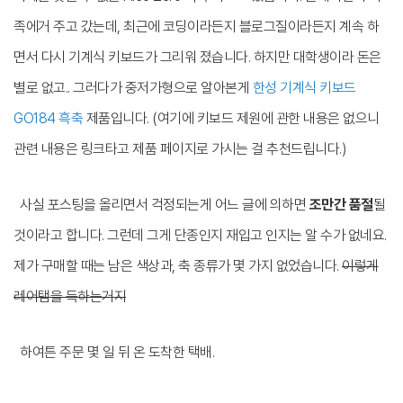
족에거 주고 갔는데, 최근에 코딩이라든지 블로그질이라든지 계속 하
면서 다시 기계식 키보드가 그리워 졌습니다. 하지만 대학생이라 돈은
별로 없고.. 그러다가 중저가형으로
알아본게
한성 기계식 키보드
GO184 흑축
제품입니다. (여기에 키보드 제원에 관한 내용은 없으니
관련 내용은 링크타고 제품 페이지로 가시는 걸 추천드립니다.)
사실 포스팅을 올리면서 걱정되는게 어느 글에 의하면
조만간 품절
될
것이라고 합니다. 그런데 그게 단종인지 재입고 인지는 알 수가 없네요.
제가 구매할 때는 남은 색상과, 축 종류가 몇 가지 없었습니다.
이렇게
레어탬을 득하는거지
하여튼 주문 몇 일 뒤 온 도착한 택배.