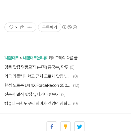
5
구독하기
'
내맘대로
>
내맘대로쓴리뷰
' 카테고리의 다른 글
명동 맛집 명동교자 (분점) 콩국수, 만두
(0)
역곡 가톨릭대학교 근처 고로케 맛집 '맛고 고로케'
(0)
한성 노트북 U44X ForceRecon 2507S 리뷰
(12)
신촌역 일식 맛집 유타카나 방문기
(2)
컴퓨터 공학도로써 의미가 깊었던 영화 "트랜센던스" 리뷰
(0)
드래곤 에이지 : 오리진, 어웨이크닝, DLC 플레이 끝. 후기
(1)
부천역 맛집 퓨전 레스토랑 탐스테이블(Tom's Table) 방문기
(2)