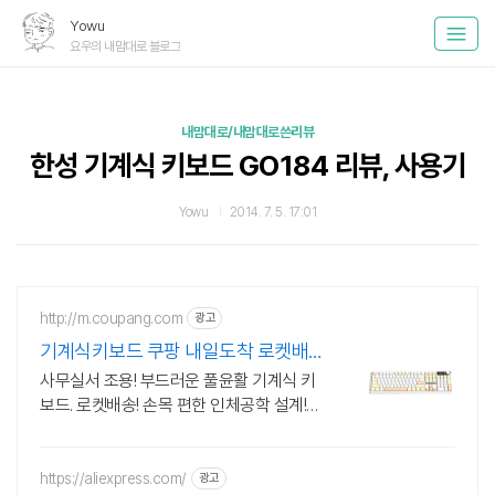
Yowu
요우의 내맘대로 블로그
내맘대로/내맘대로쓴리뷰
한성 기계식 키보드 GO184 리뷰, 사용기
Yowu
2014. 7. 5. 17:01
http://m.coupang.com
광고
기계식키보드 쿠팡 내일도착 로켓배
송
사무실서 조용! 부드러운 풀윤활 기계식 키
보드. 로켓배송! 손목 편한 인체공학 설계!
세련된 디자인으로 데스크테리어 완성. 와
우회원 혜택.
https://aliexpress.com/
광고