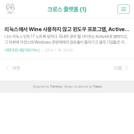
크로스 플랫폼 (1)
리눅스에서 Wine 사용하지 않고 윈도우 프로그램, ActiveX 실행하기
나는 리눅스 민트 17 노트북 유저다. 국내의 경우 웹 사이트는 ActiveX로 범벅이고,
그 덕분에 자연스레 Windows 운영체제의 점유율이 올라가고 결국 기업들은 자사
의 프로그램을 Windows용으로 내놓지 Linux 용으로는 출시를 안하게 된다. (그나
내맘대로/내맘대로리눅스
2014. 7. 18. 23:08
마 Mac은 좀 사정이 나은 편..) 그 때문에 Wine 이라는 크로스 플랫폼 소프트웨어가
존재하기는 하지만 애초에 Wine은 게임용으로 개발되었 점 + 윈도우의 라이브러리
를 가져다 써야하므로 불안정 한 경우가 많다. 뭔가 좋은 방법이 없을까 생각하다가
이전
다음
결국 다음 한가지 방법으로 귀결되었다. 위 스크린샷은 리눅스 민트 17에서 VMwar
e의 Unity(관련 동영상)란 기능을 사용한 것이다. 스크린 샷의 카카오톡, 윈도우 익
스플로러는 마치 리눅스에서 ..
Designed by
Tistory
/ Design Customize by
Yowu