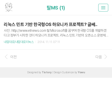
탈MS (1)
리눅스 민트 기반 한국형OS 하모니카 프로젝트? 글쎄..
사진 : http://www.etnews.com 탈 Microsoft를 꿈꾸며 한국형 OS를 개발하겠
다고 정부가 시작한 것이 하모니카 프로젝트. 리눅스 민트 기반의 오픈소스 운영체
제다. (정부에서는 오픈소스라고 하지않고 공개SW라고 하지만 뭔가 오픈소스의 어
내맘대로/내맘대로리눅스
2014. 11. 11. 07:11
감이 더 좋다.)8월 초에 이미 개발 착수해서 이번달 말에 하모니카 프로젝트를 '완성'
시킨다고 한다. 그런데 개발 기간이 3개월이다. 나만 이상하게 느껴지는 건가? 오픈
소스 + 리눅스 민트 기반이라 개발 기간이 빠른건가?하모니카는 리눅스 민트기반..
이전
다음
리눅스 민트는 우분투 기반.. 우분투는 데비안 기반..정부를 까는게 아니다. 앞으로 수
많은 공공기관과 개인, 기업들을 대상으로 하는 운영체제를 3개월만에 한국이라는
특수한 IT환경에 맞게 '완성'할 수 ..
Designed by
Tistory
/ Design Customize by
Yowu