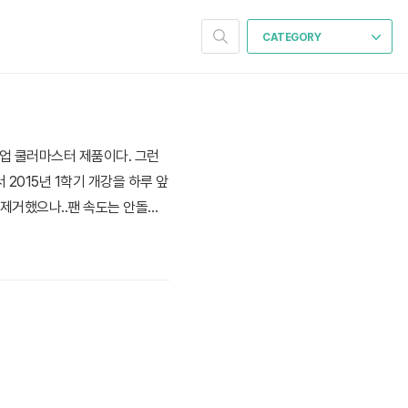
CATEGORY
기업 쿨러마스터 제품이다. 그런
2015년 1학기 개강을 하루 앞
 제거했으나..팬 속도는 안돌아
트북 쿨러가 돌아가는지 처음 알
팬과 전자석 코어 부분에 기름