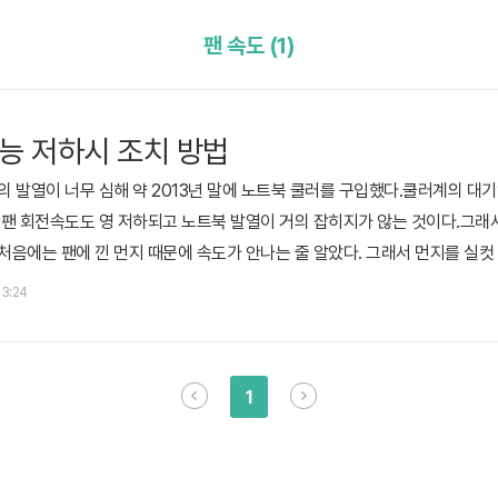
팬 속도 (1)
성능 저하시 조치 방법
북의 발열이 너무 심해 약 2013년 말에 노트북 쿨러를 구입했다.쿨러계의 대
터 팬 회전속도도 영 저하되고 노트북 발열이 거의 잡히지가 않는 것이다.그래서 
 처음에는 팬에 낀 먼지 때문에 속도가 안나는 줄 알았다. 그래서 먼지를 실컷
더니 위와 같은 구조로 되어 있더라.모터 방식이 아니라 전자석 방식으로 노
03:24
이 되어있긴 했지만 부족해 보인다.그래서 더블류디(WD-40)를 사용해서 
1