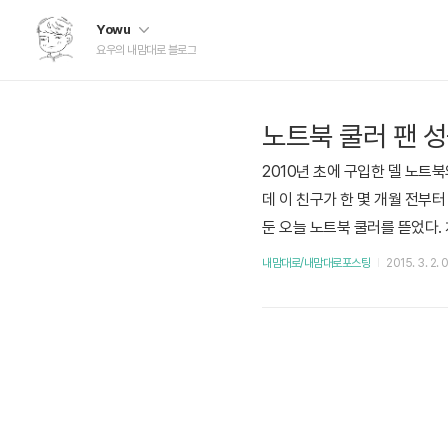
Yowu
요우의 내맘대로 블로그
노트북 쿨러 팬 
2010년 초에 구입한 델 노트
데 이 친구가 한 몇 개월 전부
둔 오늘 노트북 쿨러를 뜯었다.
오더라. 그래서 뭔가 더 뜯어봤
내맘대로/내맘대로포스팅
2015. 3. 2. 
았다.팬과 코어 접합부에 기름칠
칠을 새로 해줬다. 더블류디..