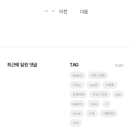
이전
다음
최근에 달린 댓글
TAG
more
Node.js
프로그래밍
리눅스
mysql
우분투
운영체제
리눅스 민트
php
system
Java
C
Linux
소켓
가톨릭대
자바