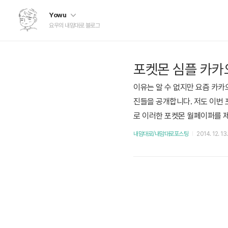
Yowu
요우의 내맘대로 블로그
포켓몬 심플 카카
이유는 알 수 없지만 요즘 카카
진들을 공개합니다. 저도 이번 
로 이러한 포켓몬 월페이퍼를 제작하
를 확인하실 수 있습니다. (해
내맘대로/내맘대로포스팅
2014. 12. 13
슬리프 슬리퍼 나인테일 팬텀 잠
성원숭 푸린..