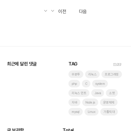
이전
다음
최근에 달린 댓글
TAG
more
우분투
리눅스
프로그래밍
php
C
system
리눅스 민트
Java
소켓
자바
Node.js
운영체제
mysql
Linux
가톨릭대
글 보관함
Total