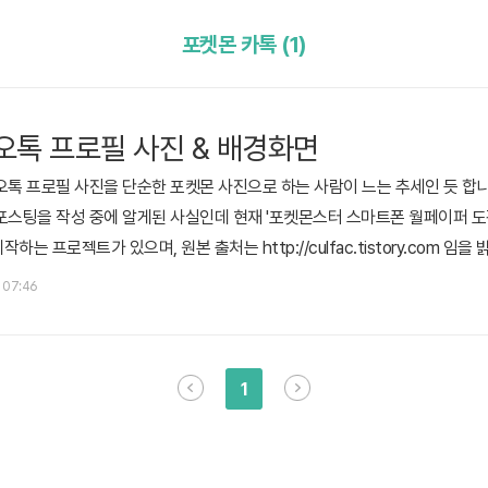
포켓몬 카톡 (1)
오톡 프로필 사진 & 배경화면
오톡 프로필 사진을 단순한 포켓몬 사진으로 하는 사람이 느는 추세인 듯 합니
포스팅을 작성 중에 알게된 사실인데 현재 '포켓몬스터 스마트폰 월페이퍼 도
는 프로젝트가 있으며, 원본 출처는 http://culfac.tistory.com 임
당 출처가 아닌 이미지가 포함되었을 수 있습니다.) 막 긁어 모은거라 중복이 
. 07:46
만보 뮤츠 크랩 킹크랩 찌리리공 붐볼 붐볼??! 아라리 나시 단데기 망나뇽
1