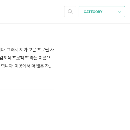
CATEGORY
다. 그래서 제가 모은 프로필 사
감제작 프로젝트' 라는 이름으
을 밝힙니다. 이곳에서 더 많은 자료
있을 수 있습니다. 거북왕 롱스톤
 망나뇽 또또가스 또가스 캐터피