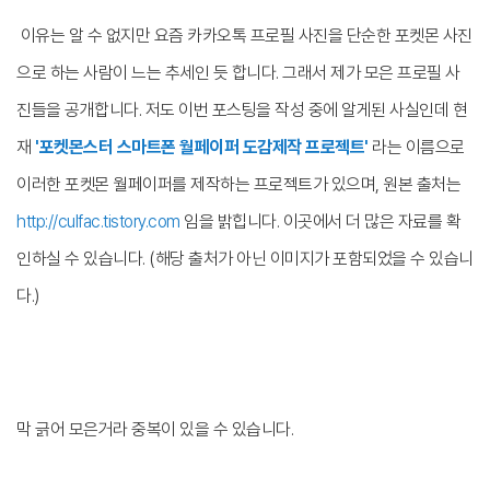
이유는 알 수 없지만 요즘 카카오톡 프로필 사진을 단순한 포켓몬 사진
으로 하는 사람이 느는 추세인 듯 합니다. 그래서 제가 모은 프로필 사
진들을 공개합니다. 저도 이번 포스팅을 작성 중에 알게된 사실인데 현
재
'
포켓몬스터 스마트폰 월페이퍼 도감제작 프로젝트'
라는 이름으로
이러한 포켓몬 월페이퍼를 제작하는 프로젝트가 있으며, 원본
출처는
http://culfac.tistory.co
m
임을 밝힙니다.
이곳에서 더 많은 자료를 확
인하실 수 있습니다. (해당 출처가 아닌 이미지가 포함되었을 수 있습니
다.)
막 긁어 모은거라 중복이 있을 수 있습니다.