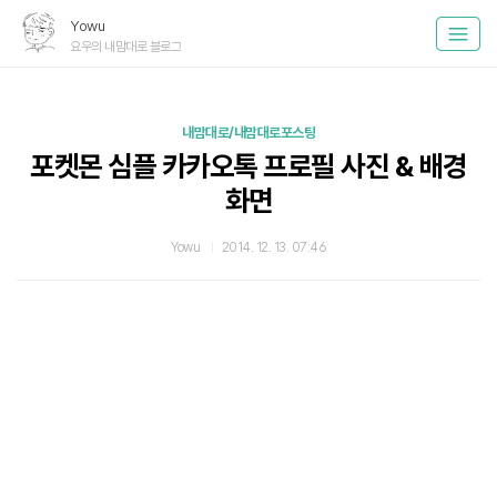
Yowu
요우의 내맘대로 블로그
내맘대로/내맘대로포스팅
포켓몬 심플 카카오톡 프로필 사진 & 배경
화면
Yowu
2014. 12. 13. 07:46