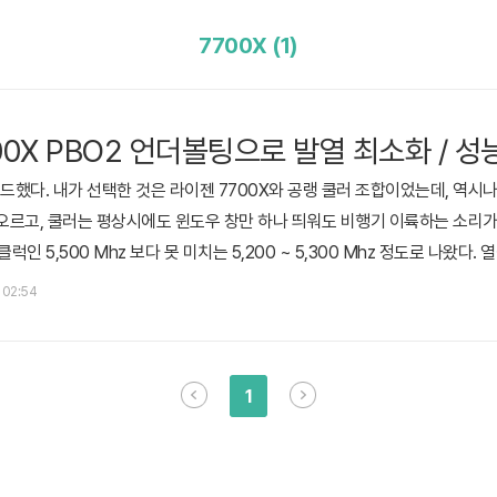
7700X (1)
00X PBO2 언더볼팅으로 발열 최소화 / 성
했다. 내가 선택한 것은 라이젠 7700X와 공랭 쿨러 조합이었는데, 역시
 오르고, 쿨러는 평상시에도 윈도우 창만 하나 띄워도 비행기 이륙하는 소리가
럭인 5,500 Mhz 보다 못 미치는 5,200 ~ 5,300 Mhz 정도로 나왔다
 너무 억울하다. 그래서 발열과 성능을 잡기 위해 몇 가지 테스트를 진행
. 02:54
넷에 라이젠 7세대 발열을 잡기 위한 수많은 글들이 있지만 나는 퀘이사존 1
1