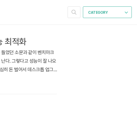
CATEGORY
능 최적화
나 들었던 소문과 같이 벤치마크
 난다. 그렇다고 성능이 잘 나오
. 열심히 돈 벌어서 데스크톱 업그
했었고, 가장 효과적이었던 방법
0분 AMD PBO2 커브옵티마