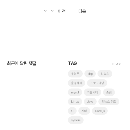
이전
다음
최근에 달린 댓글
TAG
more
우분투
php
리눅스
운영체제
프로그래밍
mysql
가톨릭대
소켓
Linux
Java
리눅스 민트
C
자바
Node.js
system