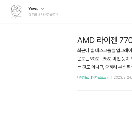
Yowu
요우의 내맘대로 블로그
AMD 라이젠 77
최근에 홈 데스크톱을 업그레이드
온도는 90도~95도 미친 듯이
는 것도 아니고, 오히려 부스트 클
레이드 했는데 제대로 못써먹으면
내맘대로/내맘대로포스팅
2023. 2. 24
하나를 공유한다. 유튜브와 인터
이저 설정 팁 글..