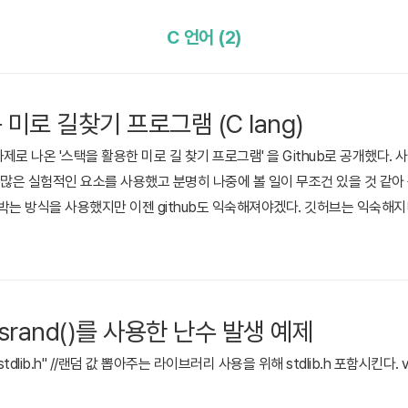
C 언어 (2)
용 미로 길찾기 프로그램 (C lang)
로 나온 '스택을 활용한 미로 길 찾기 프로그램' 을 Github로 공개했다. 
은 실험적인 요소를 사용했고 분명히 나중에 볼 일이 무조건 있을 것 같아
접 박는 방식을 사용했지만 이젠 github도 익숙해져야겠다. 깃허브는 익숙해
점이 있다면 대각선으로도 이동이 가능하다는점?하여튼 공개한 소스 코드는 다음
Maze-Pathfinder-using-Stack- Fundamentals of Data Structures in .
), srand()를 사용한 난수 발생 예제
de "stdlib.h" //랜덤 값 뽑아주는 라이브러리 사용을 위해 stdlib.h 포함시킨다. void m