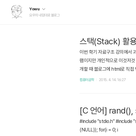
Yowu
요우의 내맘대로 블로그
스택(Stack) 활
이번 학기 자료구조 강의에서 과제
램이지만 개인적으로 이것저것 많
개할 때 블로그에 html로 직
없다.기존의 미로 문제와 다른 
컴퓨터공학
2015. 4. 14. 16:27
https://github.com/uyu423/
[C 언어] rand(
#include "stdio.h" #inclu
(NULL)); for(i = 0; i