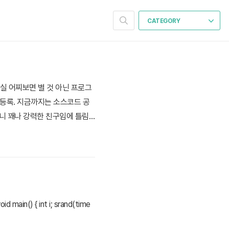
CATEGORY
사실 어찌보면 별 것 아닌 프로그
 등록. 지금까지는 소스코드 공
지니 꽤나 강력한 친구임에 틀림
 github 링크로 확인 가능
.
ain() { int i; srand(time