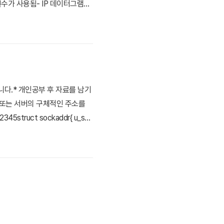
 변수가 사용됨- IP 데이터그램을
 Color Scripter™123456
다.* 개인공부 후 자료를 남기
 또는 서버의 구체적인 주소를
45struct sockaddr{ u_sho
_data : 14 byte의 IP주소 + 포트