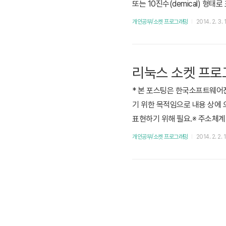
또는 10진수(demical) 형
네트워크 상에서 전송할 때 IP 헤더에는
개인공부/소켓 프로그래밍
2014. 2. 3. 
78910111213141516171819202
리눅스 소켓 프로그
* 본 포스팅은 한국소프트웨어
기 위한 목적임으로 내용 상에 
표현하기 위해 필요.※ 주소체계(addre
rt sa_family; char sa_data
개인공부/소켓 프로그래밍
2014. 2. 2. 1
번호 정보가 담긴다. ※ IP 주소