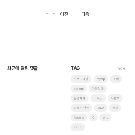
이전
다음
최근에 달린 댓글
TAG
more
프로그래밍
mysql
소켓
system
가톨릭대
운영체제
리눅스
우분투
리눅스 민트
Java
자바
Node.js
C
php
Linux