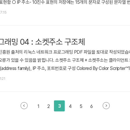
태로 표현함 ○ IP 주소- 10진수 표현의 저장에는 15개의 문자로 구성된 문자열
 2진수(binary) IP주소만 사용 IP 주소변환 예제(ip_conv.c) Colored By
17:15
122#include "stdio.h"#include "net..
래밍 04 : 소켓주소 구조체
진흥원 출처의 리눅스 네트워크 프로그래밍 PDF 파일을 토대로 작성되었습니
오류가 있을 수 있음을 밝힙니다. 소켓주소 구조체 ※ 소켓주소는 클라이언트
ss family), IP 주소, 포트번호로 구성 Colored By Color Scripter™123
[14];}; ○ address family : u_short 자료형(2 byte, types.h에 정의)○ sa
1:21
와 포트번호를 구분하..
3
1
2
4
5
6