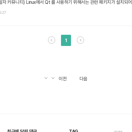
자 커뮤니티) Linux에서 Qt 를 사용하기 위해서는 관련 패키지가 설치되어야 
도 있지만, 개인적으로 apt-get 명령어를 이용해 설치하는 것이 alias 설정
05:27
. # sudo apt-get install "^qt4-" 끝입니다. 위 명령어 한..
1
이전
다음
최근에 달린 댓글
TAG
more