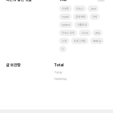
우분투
리눅스
Java
mysql
운영체제
자바
system
가톨릭대
리눅스 민트
Linux
php
소켓
프로그래밍
Node.js
C
글 보관함
Total
Today
Yesterday