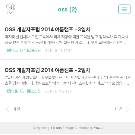
oss (2)
OSS 개발자포럼 2014 여름캠프 - 3일차
마지막 날입니다. 오전 교육에서 객체 지향에 대한 교육을 받고 점식식사 후 기숙사
짐을 뺐죠. 이렇게 성균관대 기숙사 2인실도 빠이 입니다. 오후 교육에는 강요천 강
사님의 특강과 pygame 에 대해 배웠는데, 개인적으로 게임에 관해서는 흥미가 없
내맘대로/내맘대로포스팅
2014. 8. 11. 14:21
어선지 파이게임 내용을 잘 듣지는 못했습니다. 하지만 특강은 아주 재밌게 들었는
데, 구글이 곧 Java를 버릴지도 모른다는 점과 JVM(Java Virtual Machine)위에
Script형태로 구동되는 스칼라 프로그래밍 언어를 주목할 필요성을 느꼈습니다. (그
OSS 개발자포럼 2014 여름캠프 - 2일차
리고 국내에서는 여전히 Java가 짱짱맨이라는 생각도..) 교육을 마치고 받은 수료증.
수료증이 나올줄은 몰랐습니다 ㅎ.ㅎ (사진 : 페이스북 OSS 개발자포럼 그룹) 그리
2일차 아침이 밝았습니다. 오늘부터는 네이버 개발자 지원센터 D2가 후원해준 티셔
고 짧디 짧았던 2박 3일간의 ..
츠를 입어야합니다. 후원으로 받아서 그런지 사이즈는 L 한 사이즈 밖에 없었습니다.
전역 후 몸무게가 폭발적으로 증가한 저에게는 타이트 하군요 ... 주륵. 그래도 이번
내맘대로/내맘대로포스팅
2014. 8. 9. 23:29
캠프에 참가한 사람들 모두 같은 옷을 입고 있으니 묘한 동질감과 소속감이 생기는
듯한 기분은 좋았습니다. 어제부터 교육을 받은 성균관대학교의 생명공학관입니다.
여담으로 성균관대에서는 와이파이를 보안공개로 열어두었지만 웹을 통해 간단한
이전
다음
소속과 이름, 메일 인증을 해야만 사용할 수 있었습니다. 번거롭기는 하지만 개인적
으로 괜찮은 방법이라 생각합니다. 2일차와 3일차에는 Python 언어를 통한 프로그
래밍 교육이 매일 8시간씩 있는데 여러 기업 강의와 현업 모 컴..
Designed by
Tistory
/ Design Customize by
Yowu