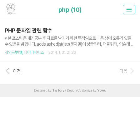
php (10)
PHP 문자열 관련 함수
※ 본 포스팅은 개인공부 후 자료를 남기기 위한 목적임으로 내용 상에 오류가 있을
수 있음을 밝힙니다. addslashed(str)str(문자열)이 싱글쿼터, 더블쿼터, 역슬래시
같은 문자열을 포함하고 있을 때 그 앞에 역슬래시 문자를 추가하여 준다. stripslas
개인공부/웹, 데이터베이스
2014. 1. 31. 21:33
hes(str)addslashed 사용과 같이 역슬래시 처리가 된 문자열에서 역슬래시를 제
거하여 원상태로 되돌린다. nl2br(str)사용자가 입력한 문자열에서 \n(줄바꿈)을 태
그로 치환해준다. echo(str)입력한 문자열을 출력한다. print(str)입력한 문자열을
이전
다음
출력한다. printf(형식, 변수)문자열을 지정한 형식으로 변환해준다. C언어의 printf
와 사용법이 유사하다.%d : 정수, %f : 부동 소수 explode(구분자..
Designed by
Tistory
/ Design Customize by
Yowu