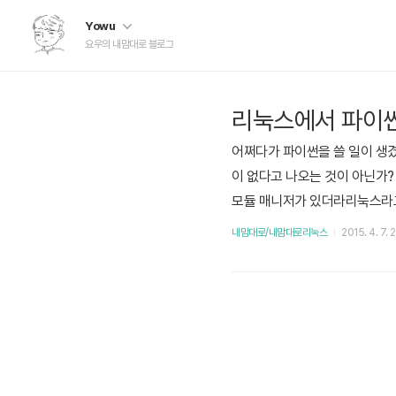
Yowu
요우의 내맘대로 블로그
리눅스에서 파이썬(
어쩌다가 파이썬을 쓸 일이 생겼다
이 없다고 나오는 것이 아닌가?
모듈 매니저가 있더라리눅스라고 
yum install python-pip 
내맘대로/내맘대로리눅스
2015. 4. 7. 
러리를 건드려야하므로 root 권한이 필