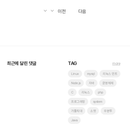
이전
다음
최근에 달린 댓글
TAG
more
Linux
mysql
리눅스 민트
Node.js
자바
운영체제
C
리눅스
php
프로그래밍
system
가톨릭대
소켓
우분투
Java