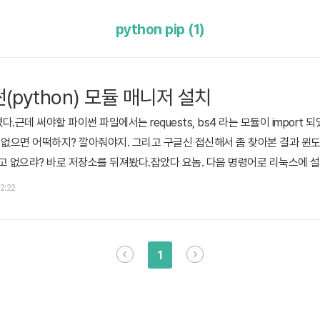
python pip (1)
python) 모듈 매니저 설치
.근데 써야할 파이썬 파일에서는 requests, bs4 라는 모듈이 import
 없으면 어떡하지? 깔아줘야지. 그리고 구글신 접신해서 좀 찾아본 결과 윈도
없으랴? 바로 저장소를 뒤져봤다.잡았다 요놈. 다음 명령어로 리눅스에 설치
우분투 기반 sudo apt-get install python-pip 실행법은 sudo pip [옵션
22:22
요하다. reuqests 모듈의 경우 sudo pip install r..
1