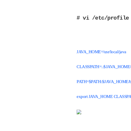
# vi /etc/profile
JAVA_HOME=/usr/loc
al/java
CLASSPATH=.:$JAVA_HOME/lib
PATH=$PATH:$JAVA_HOME/b
export JAVA_HOME CLASSP