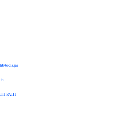
/tools.jar
in
ATH PATH