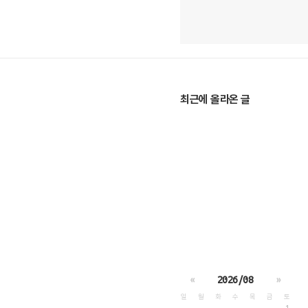
최근에 올라온 글
«
2026/08
»
일
월
화
수
목
금
토