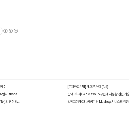
귀함수
[문제해결기법] 게으른 거미 (fail)
리눅스에서 SQLPLUS 원격 접속시 서비스 식별자, tnsnames.ora 파일 생성하기
밥먹고하자04 : Mashup 구현에 사용할 관련 기
밥먹고하자03 : Interoperability (상호 운영성)의 장점과 단점