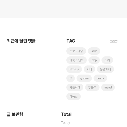
최근에 달린 댓글
TAG
more
프로그래밍
Java
리눅스 민트
php
소켓
Node.js
자바
운영체제
C
system
Linux
가톨릭대
우분투
mysql
리눅스
글 보관함
Total
Today