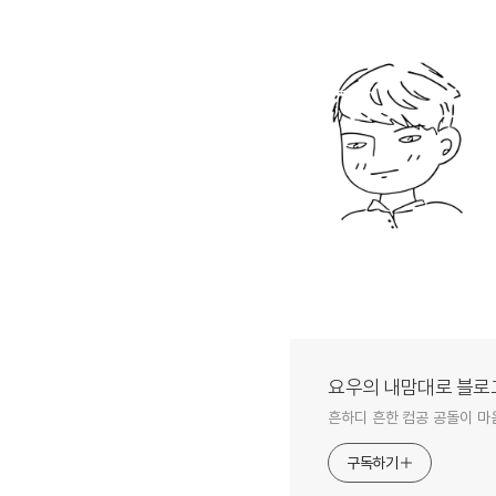
요우의 내맘대로 블로
흔하디 흔한 컴공 공돌이 마
구독하기