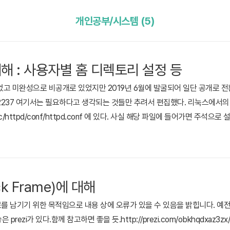
개인공부/시스템 (5)
에 대해 : 사용자별 홈 디렉토리 설정 등
었고 미완성으로 비공개로 있었지만 2019년 6월에 발굴되어 일단 공개로 전환한 
tudy/12237 여기서는 필요하다고 생각되는 것들만 추려서 편집했다. 리눅스에서의 
/httpd/conf/httpd.conf 에 있다. 사실 해당 파일에 들어가면 주석으
산 한국말이 좋다.아래로는 개인적으로 중요하다고 생각되는 옵션들만 나열한
. Apache가 구동될 때 프로세스에 숫자와 관련되어 있다. 사실 나처럼 초소
k Frame)에 대해
료를 남기기 위한 목적임으로 내용 상에 오류가 있을 수 있음을 밝힙니다. 예전
zi가 있다.함께 참고하면 좋을 듯.http://prezi.com/obkhqdxaz3zx/pro