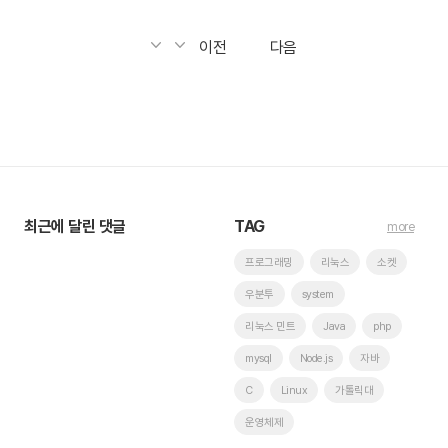
이전
다음
최근에 달린 댓글
TAG
more
프로그래밍
리눅스
소켓
우분투
system
리눅스 민트
Java
php
mysql
Node.js
자바
C
Linux
가톨릭대
운영체제