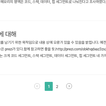
에서 메모리의 영역은 코드, 스택, 데이터, 힙 세그먼트로 나눠진다고 조사하였다. 스택(
. LIFO란 마지막으로 들어온 값이 처음으로 나간다는 뜻으로써 FIFO(First in 
되고 있다. 스택 프레임은 스택 세그먼트에서..
에 대해
료를 남기기 위한 목적임으로 내용 상에 오류가 있을 수 있음을 밝힙니다. 예전
zi가 있다.함께 참고하면 좋을 듯.http://prezi.com/obkhqdxaz3zx/pro
메모리는 크게 코드 세그먼트, 스택 세그먼트, 데이터 세그먼트, 힙 세그먼트 네 가
드가 할당되어 잡히는 메모리 영역이다. 이 부분에 변화가 있어선 안되기 
먼트에는 지역변수가 할당 된다. 스택 구조로 쌓아 올려짐으로써 재귀호출이 가
1
2