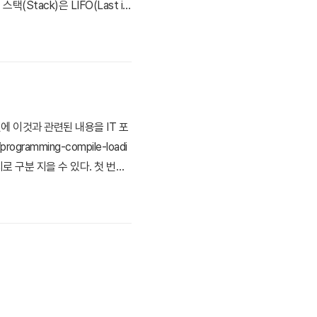
Stack)은 LIFO(Last in
First out) 구조의 큐(Queu
에 이것과 관련된 내용을 IT 포
gramming-compile-loadi
지로 구분 지을 수 있다. 첫 번째
때문에 기본적으로 쓰기가 금지되
능해진다. ..